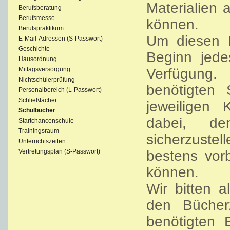
Materialien 
Berufsberatung
Berufsmesse
können.
Berufspraktikum
Um diesen P
E-Mail-Adressen (S-Passwort)
Geschichte
Beginn jede
Hausordnung
Mittagsversorgung
Verfügung. 
Nichtschülerprüfung
benötigten 
Personalbereich (L-Passwort)
Schließfächer
jeweiligen 
Schulbücher
dabei, d
Startchancenschule
Trainingsraum
sicherzustel
Unterrichtszeiten
Vertretungsplan (S-Passwort)
bestens vorb
können.
Wir bitten a
den Bücherz
benötigten 