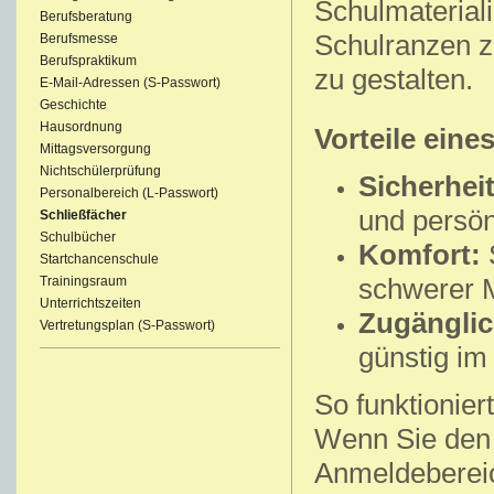
Schulmateriali
Berufsberatung
Schulranzen z
Berufsmesse
Berufspraktikum
zu gestalten.
E-Mail-Adressen (S-Passwort)
Geschichte
Hausordnung
Vorteile eine
Mittagsversorgung
Nichtschülerprüfung
Sicherheit
Personalbereich (L-Passwort)
und persön
Schließfächer
Schulbücher
Komfort:
S
Startchancenschule
schwerer M
Trainingsraum
Unterrichtszeiten
Zugänglic
Vertretungsplan (S-Passwort)
günstig im
So funktioniert
Wenn Sie den L
Anmeldebereic