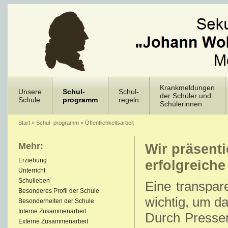
Krankmeldungen
Unsere
Schul-
Schul-
der Schüler und
Schule
programm
regeln
Schülerinnen
Start
»
Schul- programm
»
Öffentlichkeitsarbeit
Mehr:
Wir präsent
Erziehung
erfolgreiche 
Unterricht
Schulleben
Eine transpare
Besonderes Profil der Schule
wichtig, um da
Besonderheiten der Schule
Interne Zusammenarbeit
Durch Pressem
Externe Zusammenarbeit