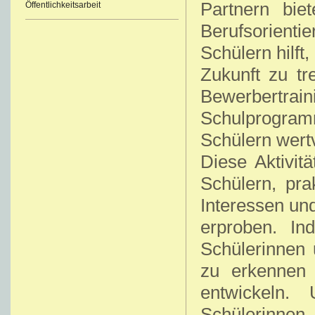
Partnern bi
Öffentlichkeitsarbeit
Berufsorien
Schülern hilft
Zukunft zu tr
Bewerbertrai
Schulprogra
Schülern wertv
Diese Aktivit
Schülern, pr
Interessen und
erproben. In
Schülerinnen 
zu erkennen 
entwickeln.
Schülerinne