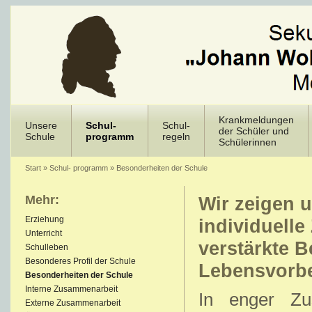
Krankmeldungen
Unsere
Schul-
Schul-
der Schüler und
Schule
programm
regeln
Schülerinnen
Start
»
Schul- programm
»
Besonderheiten der Schule
Mehr:
Wir zeigen 
Erziehung
individuelle
Unterricht
verstärkte B
Schulleben
Besonderes Profil der Schule
Lebensvorbe
Besonderheiten der Schule
Interne Zusammenarbeit
In enger Zu
Externe Zusammenarbeit